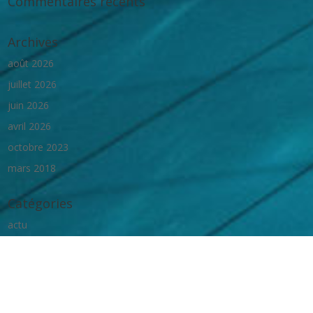
Commentaires récents
Archives
août 2026
juillet 2026
juin 2026
avril 2026
octobre 2023
mars 2018
Catégories
actu
animations
bandeau
homeActus